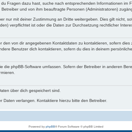
n du Fragen dazu hast, suche nach entsprechenden Informationen im Fo
n Betreiber und von ihm beauftragte Personen (Administratoren) zugäng
r nur mit deiner Zustimmung an Dritte weitergeben. Dies gilt nicht, s
n) verpflichtet ist oder die Daten zur Durchsetzung rechtlicher Interes
er den von dir angegebenen Kontaktdaten zu kontaktieren, sofern dies 
andere Benutzer dich kontaktieren, sofern du dies in deinem persönliche
, die die phpBB-Software umfassen. Sofern der Betreiber in anderen Be
ormieren.
 Daten über dich gespeichert sind.
 Daten verlangen. Kontaktiere hierzu bitte den Betreiber.
Powered by
phpBB
® Forum Software © phpBB Limited
Deutsche Übersetzung durch
phpBB.de