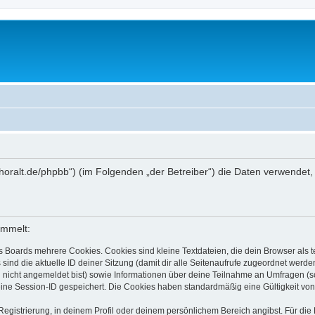
ww.thoralt.de/phpbb“) (im Folgenden „der Betreiber“) die Daten verwen
ammelt:
s Boards mehrere Cookies. Cookies sind kleine Textdateien, die dein Browser als
 sind die aktuelle ID deiner Sitzung (damit dir alle Seitenaufrufe zugeordnet werd
u nicht angemeldet bist) sowie Informationen über deine Teilnahme an Umfragen (s
eine Session-ID gespeichert. Die Cookies haben standardmäßig eine Gültigkeit von 
Registrierung, in deinem Profil oder deinem persönlichem Bereich angibst. Für di