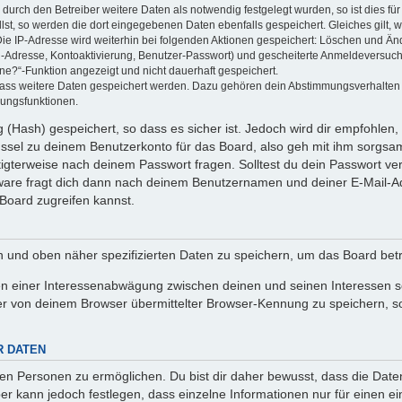
rch den Betreiber weitere Daten als notwendig festgelegt wurden, so ist dies für 
llst, so werden die dort eingegebenen Daten ebenfalls gespeichert. Gleiches gilt, 
Die IP-Adresse wird weiterhin bei folgenden Aktionen gespeichert: Löschen und Än
l-Adresse, Kontoaktivierung, Benutzer-Passwort) und gescheiterte Anmeldeversuch
ine?“-Funktion angezeigt und nicht dauerhaft gespeichert.
 dass weitere Daten gespeichert werden. Dazu gehören dein Abstimmungsverhalten
gungsfunktionen.
(Hash) gespeichert, so dass es sicher ist. Jedoch wird dir empfohlen, 
ssel zu deinem Benutzerkonto für das Board, also geh mit ihm sorgsam
htigterweise nach deinem Passwort fragen. Solltest du dein Passwort v
are fragt dich dann nach deinem Benutzernamen und deiner E-Mail-Ad
Board zugreifen kannst.
en und oben näher spezifizierten Daten zu speichern, um das Board bet
en einer Interessenabwägung zwischen deinen und seinen Interessen sow
r von deinem Browser übermittelter Browser-Kennung zu speichern, so
R DATEN
n Personen zu ermöglichen. Du bist dir daher bewusst, dass die Daten d
ber kann jedoch festlegen, dass einzelne Informationen nur für einen ei