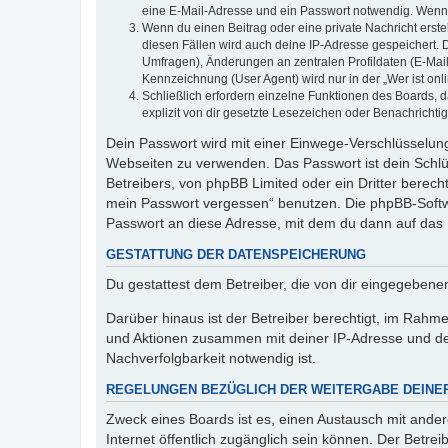
eine E-Mail-Adresse und ein Passwort notwendig. Wenn du
Wenn du einen Beitrag oder eine private Nachricht erste
diesen Fällen wird auch deine IP-Adresse gespeichert. 
Umfragen), Änderungen an zentralen Profildaten (E-Mai
Kennzeichnung (User Agent) wird nur in der „Wer ist onl
Schließlich erfordern einzelne Funktionen des Boards,
explizit von dir gesetzte Lesezeichen oder Benachrichti
Dein Passwort wird mit einer Einwege-Verschlüsselung 
Webseiten zu verwenden. Das Passwort ist dein Schlü
Betreibers, von phpBB Limited oder ein Dritter berec
mein Passwort vergessen“ benutzen. Die phpBB-Softw
Passwort an diese Adresse, mit dem du dann auf das 
GESTATTUNG DER DATENSPEICHERUNG
Du gestattest dem Betreiber, die von dir eingegeben
Darüber hinaus ist der Betreiber berechtigt, im Rahm
und Aktionen zusammen mit deiner IP-Adresse und de
Nachverfolgbarkeit notwendig ist.
REGELUNGEN BEZÜGLICH DER WEITERGABE DEINE
Zweck eines Boards ist es, einen Austausch mit andere
Internet öffentlich zugänglich sein können. Der Betrei