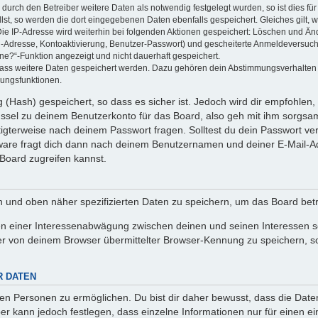
rch den Betreiber weitere Daten als notwendig festgelegt wurden, so ist dies für 
llst, so werden die dort eingegebenen Daten ebenfalls gespeichert. Gleiches gilt, 
Die IP-Adresse wird weiterhin bei folgenden Aktionen gespeichert: Löschen und Än
l-Adresse, Kontoaktivierung, Benutzer-Passwort) und gescheiterte Anmeldeversuch
ine?“-Funktion angezeigt und nicht dauerhaft gespeichert.
 dass weitere Daten gespeichert werden. Dazu gehören dein Abstimmungsverhalten
gungsfunktionen.
(Hash) gespeichert, so dass es sicher ist. Jedoch wird dir empfohlen, 
ssel zu deinem Benutzerkonto für das Board, also geh mit ihm sorgsam
htigterweise nach deinem Passwort fragen. Solltest du dein Passwort v
are fragt dich dann nach deinem Benutzernamen und deiner E-Mail-Ad
Board zugreifen kannst.
en und oben näher spezifizierten Daten zu speichern, um das Board bet
en einer Interessenabwägung zwischen deinen und seinen Interessen sow
r von deinem Browser übermittelter Browser-Kennung zu speichern, so
R DATEN
n Personen zu ermöglichen. Du bist dir daher bewusst, dass die Daten d
ber kann jedoch festlegen, dass einzelne Informationen nur für einen ei