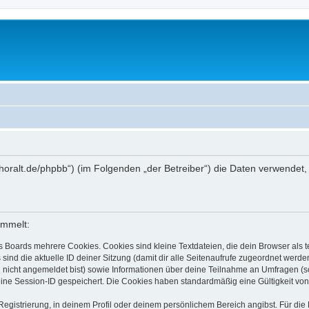
ww.thoralt.de/phpbb“) (im Folgenden „der Betreiber“) die Daten verwen
ammelt:
s Boards mehrere Cookies. Cookies sind kleine Textdateien, die dein Browser als
 sind die aktuelle ID deiner Sitzung (damit dir alle Seitenaufrufe zugeordnet werd
u nicht angemeldet bist) sowie Informationen über deine Teilnahme an Umfragen (s
eine Session-ID gespeichert. Die Cookies haben standardmäßig eine Gültigkeit von 
Registrierung, in deinem Profil oder deinem persönlichem Bereich angibst. Für di