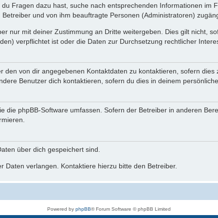
n du Fragen dazu hast, suche nach entsprechenden Informationen im Fo
n Betreiber und von ihm beauftragte Personen (Administratoren) zugäng
r nur mit deiner Zustimmung an Dritte weitergeben. Dies gilt nicht, s
n) verpflichtet ist oder die Daten zur Durchsetzung rechtlicher Interes
er den von dir angegebenen Kontaktdaten zu kontaktieren, sofern dies 
andere Benutzer dich kontaktieren, sofern du dies in deinem persönliche
, die die phpBB-Software umfassen. Sofern der Betreiber in anderen Be
ormieren.
 Daten über dich gespeichert sind.
 Daten verlangen. Kontaktiere hierzu bitte den Betreiber.
Powered by
phpBB
® Forum Software © phpBB Limited
Deutsche Übersetzung durch
phpBB.de