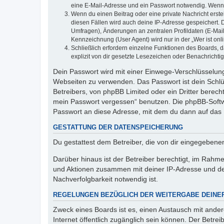
eine E-Mail-Adresse und ein Passwort notwendig. Wenn du
Wenn du einen Beitrag oder eine private Nachricht erste
diesen Fällen wird auch deine IP-Adresse gespeichert. 
Umfragen), Änderungen an zentralen Profildaten (E-Mai
Kennzeichnung (User Agent) wird nur in der „Wer ist onl
Schließlich erfordern einzelne Funktionen des Boards,
explizit von dir gesetzte Lesezeichen oder Benachrichti
Dein Passwort wird mit einer Einwege-Verschlüsselung 
Webseiten zu verwenden. Das Passwort ist dein Schlü
Betreibers, von phpBB Limited oder ein Dritter berec
mein Passwort vergessen“ benutzen. Die phpBB-Softw
Passwort an diese Adresse, mit dem du dann auf das 
GESTATTUNG DER DATENSPEICHERUNG
Du gestattest dem Betreiber, die von dir eingegeben
Darüber hinaus ist der Betreiber berechtigt, im Rahm
und Aktionen zusammen mit deiner IP-Adresse und de
Nachverfolgbarkeit notwendig ist.
REGELUNGEN BEZÜGLICH DER WEITERGABE DEINE
Zweck eines Boards ist es, einen Austausch mit andere
Internet öffentlich zugänglich sein können. Der Betrei