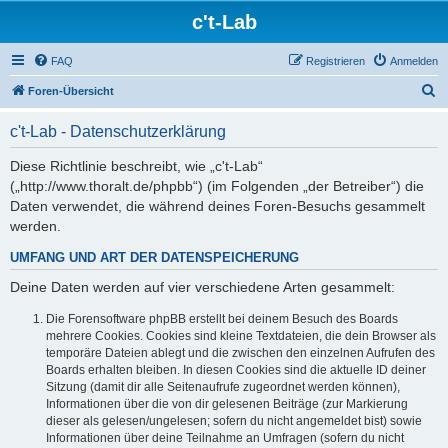
c't-Lab
FAQ
Registrieren
Anmelden
S
Foren-Übersicht
u
c't-Lab - Datenschutzerklärung
c
h
Diese Richtlinie beschreibt, wie „c't-Lab“
(„http://www.thoralt.de/phpbb“) (im Folgenden „der Betreiber“) die
e
Daten verwendet, die während deines Foren-Besuchs gesammelt
werden.
UMFANG UND ART DER DATENSPEICHERUNG
Deine Daten werden auf vier verschiedene Arten gesammelt:
Die Forensoftware phpBB erstellt bei deinem Besuch des Boards
mehrere Cookies. Cookies sind kleine Textdateien, die dein Browser als
temporäre Dateien ablegt und die zwischen den einzelnen Aufrufen des
Boards erhalten bleiben. In diesen Cookies sind die aktuelle ID deiner
Sitzung (damit dir alle Seitenaufrufe zugeordnet werden können),
Informationen über die von dir gelesenen Beiträge (zur Markierung
dieser als gelesen/ungelesen; sofern du nicht angemeldet bist) sowie
Informationen über deine Teilnahme an Umfragen (sofern du nicht