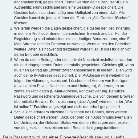
angemeldet bist) gespeichert. Ferner werden deine Benutzer-ID, ein
Authentifizierungsschlüssel und eine Session-ID gespeichert. Die
Cookies haben standardmäßig eine Gültigkeit von einem Jahr. Alle
Cookies kannst du jederzeit über die Funktion „Alle Cookies löschen“
löschen.
Weiterhin werden die Daten gespeichert, die du bei der Registrierung,
in deinem Profil oder deinem persönlichem Bereich angibst. Für die
Registrierung sind mindestens ein eindeutiger Benutzername, eine E-
Mail-Adresse und ein Passwort notwendig. Wenn durch den Betreiber
weitere Daten als notwendig festgelegt wurden, so ist dies für dich vor
deren Eingabe ersichtlich.
Wenn du einen Beitrag oder eine private Nachricht erstellst, so werden
die dort eingegebenen Daten ebenfalls gespeichert. Gleiches gilt, wenn
du einen Beitrag als Entwurf zwischenspeicherst. In diesen Fällen wird
auch deine IP-Adresse gespeichert. Die IP-Adresse wird weiterhin bei
folgenden Aktionen gespeichert: Löschen und Ändern von Beiträgen
(dazu zählen Private Nachrichten und Umfragen), Änderungen an
zentralen Profildaten (E-Mail-Adresse, Kontoaktivierung, Benutzer-
Passwort) und gescheiterte Anmeldeversuche. Die von deinem Browser
übermittelte Browser-Kennzeichnung (User Agent) wird nur in der „Wer
ist online?“-Funktion angezeigt und nicht dauerhaft gespeichert.
Schließlich erfordern einzelne Funktionen des Boards, dass weitere
Daten gespeichert werden. Dazu gehören dein Abstimmungsverhalten
bei Umfragen, der Gelesen-Status von deinen Beiträgen oder explizit
von dir gesetzte Lesezeichen oder Benachrichtigungsfunktionen.
Dein Passwort wird mit einer Einwege-Verschlüsselung (Hash)