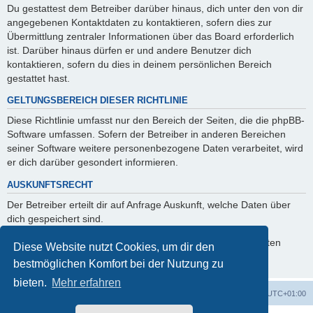
Du gestattest dem Betreiber darüber hinaus, dich unter den von dir
angegebenen Kontaktdaten zu kontaktieren, sofern dies zur
Übermittlung zentraler Informationen über das Board erforderlich
ist. Darüber hinaus dürfen er und andere Benutzer dich
kontaktieren, sofern du dies in deinem persönlichen Bereich
gestattet hast.
GELTUNGSBEREICH DIESER RICHTLINIE
Diese Richtlinie umfasst nur den Bereich der Seiten, die die phpBB-
Software umfassen. Sofern der Betreiber in anderen Bereichen
seiner Software weitere personenbezogene Daten verarbeitet, wird
er dich darüber gesondert informieren.
AUSKUNFTSRECHT
Der Betreiber erteilt dir auf Anfrage Auskunft, welche Daten über
dich gespeichert sind.
Du kannst jederzeit die Löschung bzw. Sperrung deiner Daten
Diese Website nutzt Cookies, um dir den
verlangen. Kontaktiere hierzu bitte den Betreiber.
bestmöglichen Komfort bei der Nutzung zu
bieten.
Mehr erfahren
Foren-Übersicht
Alle Cookies löschen
Alle Zeiten sind
UTC+01:00