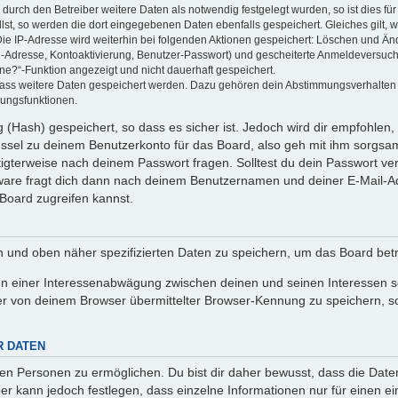
rch den Betreiber weitere Daten als notwendig festgelegt wurden, so ist dies für 
llst, so werden die dort eingegebenen Daten ebenfalls gespeichert. Gleiches gilt, 
Die IP-Adresse wird weiterhin bei folgenden Aktionen gespeichert: Löschen und Än
l-Adresse, Kontoaktivierung, Benutzer-Passwort) und gescheiterte Anmeldeversuch
ine?“-Funktion angezeigt und nicht dauerhaft gespeichert.
 dass weitere Daten gespeichert werden. Dazu gehören dein Abstimmungsverhalten
gungsfunktionen.
(Hash) gespeichert, so dass es sicher ist. Jedoch wird dir empfohlen, 
ssel zu deinem Benutzerkonto für das Board, also geh mit ihm sorgsam
htigterweise nach deinem Passwort fragen. Solltest du dein Passwort v
are fragt dich dann nach deinem Benutzernamen und deiner E-Mail-Ad
Board zugreifen kannst.
en und oben näher spezifizierten Daten zu speichern, um das Board bet
en einer Interessenabwägung zwischen deinen und seinen Interessen sow
r von deinem Browser übermittelter Browser-Kennung zu speichern, so
R DATEN
n Personen zu ermöglichen. Du bist dir daher bewusst, dass die Daten d
ber kann jedoch festlegen, dass einzelne Informationen nur für einen ei