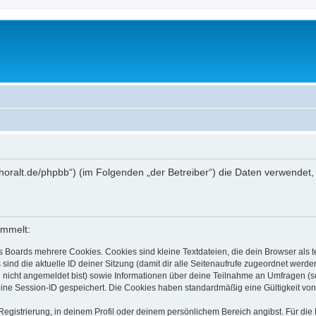
ww.thoralt.de/phpbb“) (im Folgenden „der Betreiber“) die Daten verwen
ammelt:
s Boards mehrere Cookies. Cookies sind kleine Textdateien, die dein Browser als
 sind die aktuelle ID deiner Sitzung (damit dir alle Seitenaufrufe zugeordnet werd
u nicht angemeldet bist) sowie Informationen über deine Teilnahme an Umfragen (s
eine Session-ID gespeichert. Die Cookies haben standardmäßig eine Gültigkeit von 
Registrierung, in deinem Profil oder deinem persönlichem Bereich angibst. Für di