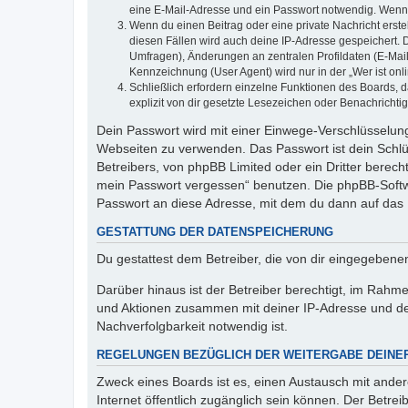
eine E-Mail-Adresse und ein Passwort notwendig. Wenn du
Wenn du einen Beitrag oder eine private Nachricht erste
diesen Fällen wird auch deine IP-Adresse gespeichert. 
Umfragen), Änderungen an zentralen Profildaten (E-Mai
Kennzeichnung (User Agent) wird nur in der „Wer ist onl
Schließlich erfordern einzelne Funktionen des Boards,
explizit von dir gesetzte Lesezeichen oder Benachrichti
Dein Passwort wird mit einer Einwege-Verschlüsselung 
Webseiten zu verwenden. Das Passwort ist dein Schlü
Betreibers, von phpBB Limited oder ein Dritter berec
mein Passwort vergessen“ benutzen. Die phpBB-Softw
Passwort an diese Adresse, mit dem du dann auf das 
GESTATTUNG DER DATENSPEICHERUNG
Du gestattest dem Betreiber, die von dir eingegeben
Darüber hinaus ist der Betreiber berechtigt, im Rahm
und Aktionen zusammen mit deiner IP-Adresse und de
Nachverfolgbarkeit notwendig ist.
REGELUNGEN BEZÜGLICH DER WEITERGABE DEINE
Zweck eines Boards ist es, einen Austausch mit andere
Internet öffentlich zugänglich sein können. Der Betrei