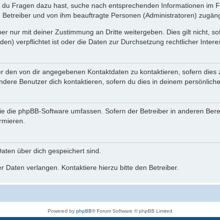
n du Fragen dazu hast, suche nach entsprechenden Informationen im Fo
n Betreiber und von ihm beauftragte Personen (Administratoren) zugäng
r nur mit deiner Zustimmung an Dritte weitergeben. Dies gilt nicht, s
n) verpflichtet ist oder die Daten zur Durchsetzung rechtlicher Interes
er den von dir angegebenen Kontaktdaten zu kontaktieren, sofern dies 
andere Benutzer dich kontaktieren, sofern du dies in deinem persönliche
, die die phpBB-Software umfassen. Sofern der Betreiber in anderen Be
ormieren.
 Daten über dich gespeichert sind.
 Daten verlangen. Kontaktiere hierzu bitte den Betreiber.
Powered by
phpBB
® Forum Software © phpBB Limited
Deutsche Übersetzung durch
phpBB.de