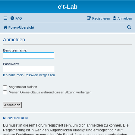
c't-Lab
FAQ
Registrieren
Anmelden
S
Foren-Übersicht
u
Anmelden
c
h
Benutzername:
e
Passwort:
Ich habe mein Passwort vergessen
Angemeldet bleiben
Meinen Online-Status während dieser Sitzung verbergen
REGISTRIEREN
Du musst in diesem Forum registriert sein, um dich anmelden zu können. Die
Registrierung ist in wenigen Augenblicken erledigt und ermöglicht dir, auf
weitere Funktionen zuzugreifen. Die Board-Administration kann registrierten