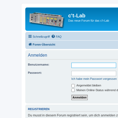
c't-Lab
Das neue Forum für das c't-Lab
Schnellzugriff
FAQ
Foren-Übersicht
Anmelden
Benutzername:
Passwort:
Ich habe mein Passwort vergessen
Angemeldet bleiben
Meinen Online-Status während d
REGISTRIEREN
Du musst in diesem Forum registriert sein, um dich anmelden zu