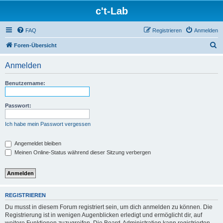
c't-Lab
FAQ
Registrieren
Anmelden
S
Foren-Übersicht
u
Anmelden
c
h
Benutzername:
e
Passwort:
Ich habe mein Passwort vergessen
Angemeldet bleiben
Meinen Online-Status während dieser Sitzung verbergen
REGISTRIEREN
Du musst in diesem Forum registriert sein, um dich anmelden zu können. Die
Registrierung ist in wenigen Augenblicken erledigt und ermöglicht dir, auf
weitere Funktionen zuzugreifen. Die Board-Administration kann registrierten