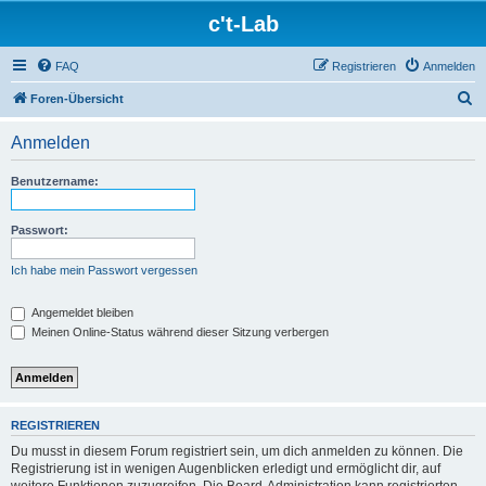
c't-Lab
FAQ
Registrieren
Anmelden
S
Foren-Übersicht
u
Anmelden
c
h
Benutzername:
e
Passwort:
Ich habe mein Passwort vergessen
Angemeldet bleiben
Meinen Online-Status während dieser Sitzung verbergen
REGISTRIEREN
Du musst in diesem Forum registriert sein, um dich anmelden zu können. Die
Registrierung ist in wenigen Augenblicken erledigt und ermöglicht dir, auf
weitere Funktionen zuzugreifen. Die Board-Administration kann registrierten