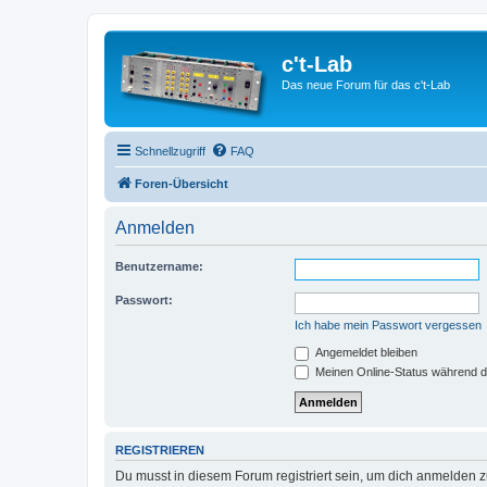
c't-Lab
Das neue Forum für das c't-Lab
Schnellzugriff
FAQ
Foren-Übersicht
Anmelden
Benutzername:
Passwort:
Ich habe mein Passwort vergessen
Angemeldet bleiben
Meinen Online-Status während d
REGISTRIEREN
Du musst in diesem Forum registriert sein, um dich anmelden zu