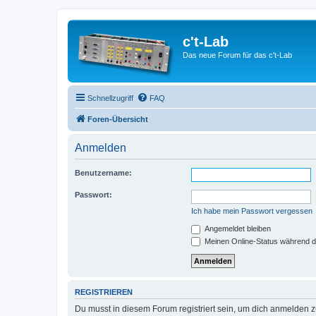
c't-Lab
Das neue Forum für das c't-Lab
Schnellzugriff
FAQ
Foren-Übersicht
Anmelden
Benutzername:
Passwort:
Ich habe mein Passwort vergessen
Angemeldet bleiben
Meinen Online-Status während d
REGISTRIEREN
Du musst in diesem Forum registriert sein, um dich anmelden zu