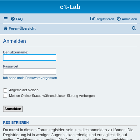
c't-Lab
FAQ
Registrieren
Anmelden
S
Foren-Übersicht
u
Anmelden
c
h
Benutzername:
e
Passwort:
Ich habe mein Passwort vergessen
Angemeldet bleiben
Meinen Online-Status während dieser Sitzung verbergen
REGISTRIEREN
Du musst in diesem Forum registriert sein, um dich anmelden zu können. Die
Registrierung ist in wenigen Augenblicken erledigt und ermöglicht dir, auf
weitere Funktionen zuzugreifen. Die Board-Administration kann registrierten