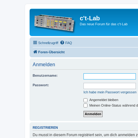
c't-Lab
Das neue Forum für das c't-Lab
Schnellzugriff
FAQ
Foren-Übersicht
Anmelden
Benutzername:
Passwort:
Ich habe mein Passwort vergessen
Angemeldet bleiben
Meinen Online-Status während d
REGISTRIEREN
Du musst in diesem Forum registriert sein, um dich anmelden zu