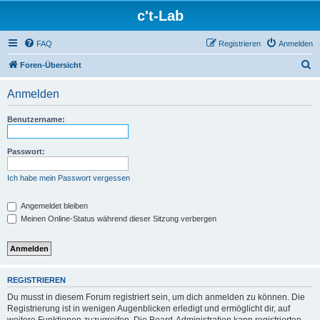
c't-Lab
FAQ
Registrieren
Anmelden
S
Foren-Übersicht
u
Anmelden
c
h
Benutzername:
e
Passwort:
Ich habe mein Passwort vergessen
Angemeldet bleiben
Meinen Online-Status während dieser Sitzung verbergen
REGISTRIEREN
Du musst in diesem Forum registriert sein, um dich anmelden zu können. Die
Registrierung ist in wenigen Augenblicken erledigt und ermöglicht dir, auf
weitere Funktionen zuzugreifen. Die Board-Administration kann registrierten