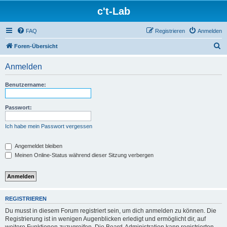
c't-Lab
FAQ
Registrieren
Anmelden
S
Foren-Übersicht
u
Anmelden
c
h
Benutzername:
e
Passwort:
Ich habe mein Passwort vergessen
Angemeldet bleiben
Meinen Online-Status während dieser Sitzung verbergen
REGISTRIEREN
Du musst in diesem Forum registriert sein, um dich anmelden zu können. Die
Registrierung ist in wenigen Augenblicken erledigt und ermöglicht dir, auf
weitere Funktionen zuzugreifen. Die Board-Administration kann registrierten