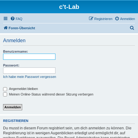
c't-Lab
FAQ
Registrieren
Anmelden
S
Foren-Übersicht
u
Anmelden
c
h
Benutzername:
e
Passwort:
Ich habe mein Passwort vergessen
Angemeldet bleiben
Meinen Online-Status während dieser Sitzung verbergen
REGISTRIEREN
Du musst in diesem Forum registriert sein, um dich anmelden zu können. Die
Registrierung ist in wenigen Augenblicken erledigt und ermöglicht dir, auf
weitere Funktionen zuzugreifen. Die Board-Administration kann registrierten