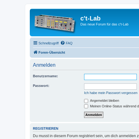
c't-Lab
Das neue Forum für das c't-Lab
Schnellzugriff
FAQ
Foren-Übersicht
Anmelden
Benutzername:
Passwort:
Ich habe mein Passwort vergessen
Angemeldet bleiben
Meinen Online-Status während d
REGISTRIEREN
Du musst in diesem Forum registriert sein, um dich anmelden zu