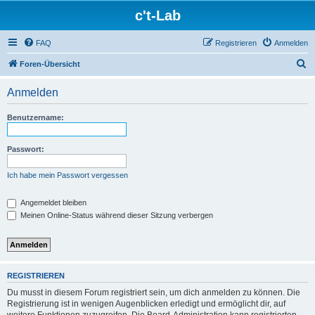
c't-Lab
FAQ
Registrieren
Anmelden
S
Foren-Übersicht
u
Anmelden
c
h
Benutzername:
e
Passwort:
Ich habe mein Passwort vergessen
Angemeldet bleiben
Meinen Online-Status während dieser Sitzung verbergen
REGISTRIEREN
Du musst in diesem Forum registriert sein, um dich anmelden zu können. Die
Registrierung ist in wenigen Augenblicken erledigt und ermöglicht dir, auf
weitere Funktionen zuzugreifen. Die Board-Administration kann registrierten