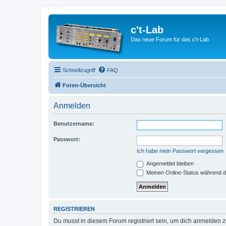
c't-Lab
Das neue Forum für das c't-Lab
Schnellzugriff
FAQ
Foren-Übersicht
Anmelden
Benutzername:
Passwort:
Ich habe mein Passwort vergessen
Angemeldet bleiben
Meinen Online-Status während d
REGISTRIEREN
Du musst in diesem Forum registriert sein, um dich anmelden zu