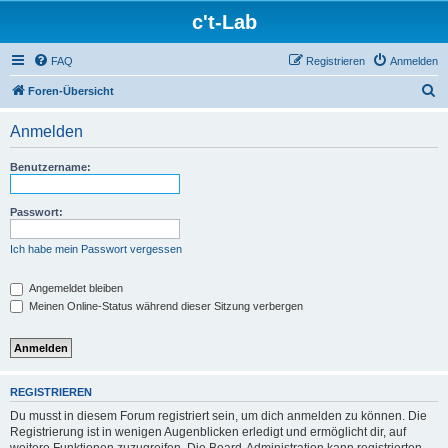
c't-Lab
FAQ
Registrieren
Anmelden
S
Foren-Übersicht
u
Anmelden
c
h
Benutzername:
e
Passwort:
Ich habe mein Passwort vergessen
Angemeldet bleiben
Meinen Online-Status während dieser Sitzung verbergen
REGISTRIEREN
Du musst in diesem Forum registriert sein, um dich anmelden zu können. Die
Registrierung ist in wenigen Augenblicken erledigt und ermöglicht dir, auf
weitere Funktionen zuzugreifen. Die Board-Administration kann registrierten