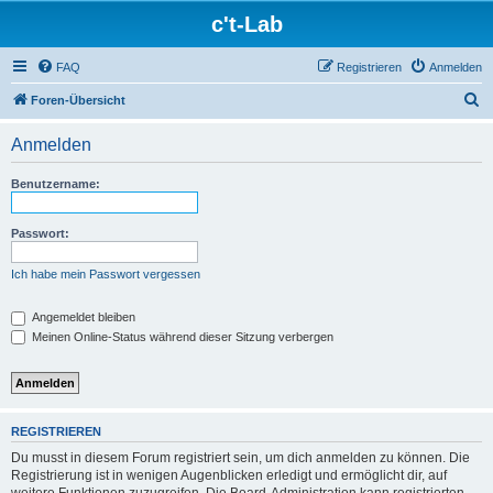
c't-Lab
FAQ
Registrieren
Anmelden
S
Foren-Übersicht
u
Anmelden
c
h
Benutzername:
e
Passwort:
Ich habe mein Passwort vergessen
Angemeldet bleiben
Meinen Online-Status während dieser Sitzung verbergen
REGISTRIEREN
Du musst in diesem Forum registriert sein, um dich anmelden zu können. Die
Registrierung ist in wenigen Augenblicken erledigt und ermöglicht dir, auf
weitere Funktionen zuzugreifen. Die Board-Administration kann registrierten