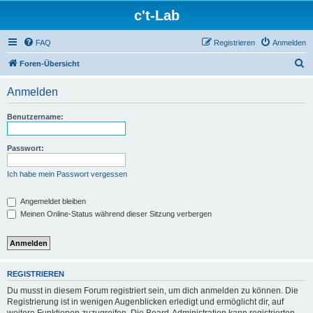
c't-Lab
FAQ
Registrieren
Anmelden
S
Foren-Übersicht
u
Anmelden
c
h
Benutzername:
e
Passwort:
Ich habe mein Passwort vergessen
Angemeldet bleiben
Meinen Online-Status während dieser Sitzung verbergen
REGISTRIEREN
Du musst in diesem Forum registriert sein, um dich anmelden zu können. Die
Registrierung ist in wenigen Augenblicken erledigt und ermöglicht dir, auf
weitere Funktionen zuzugreifen. Die Board-Administration kann registrierten