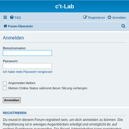
c't-Lab
FAQ
Registrieren
Anmelden
S
Foren-Übersicht
u
Anmelden
c
h
Benutzername:
e
Passwort:
Ich habe mein Passwort vergessen
Angemeldet bleiben
Meinen Online-Status während dieser Sitzung verbergen
REGISTRIEREN
Du musst in diesem Forum registriert sein, um dich anmelden zu können. Die
Registrierung ist in wenigen Augenblicken erledigt und ermöglicht dir, auf
weitere Funktionen zuzugreifen. Die Board-Administration kann registrierten