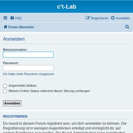
c't-Lab
FAQ
Registrieren
Anmelden
S
Foren-Übersicht
u
Anmelden
c
h
Benutzername:
e
Passwort:
Ich habe mein Passwort vergessen
Angemeldet bleiben
Meinen Online-Status während dieser Sitzung verbergen
REGISTRIEREN
Du musst in diesem Forum registriert sein, um dich anmelden zu können. Die
Registrierung ist in wenigen Augenblicken erledigt und ermöglicht dir, auf
weitere Funktionen zuzugreifen. Die Board-Administration kann registrierten