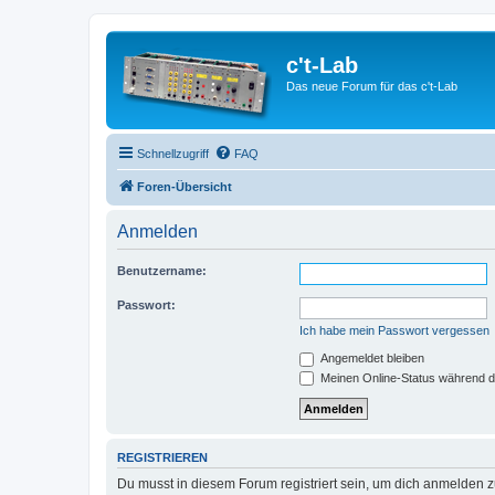
c't-Lab
Das neue Forum für das c't-Lab
Schnellzugriff
FAQ
Foren-Übersicht
Anmelden
Benutzername:
Passwort:
Ich habe mein Passwort vergessen
Angemeldet bleiben
Meinen Online-Status während d
REGISTRIEREN
Du musst in diesem Forum registriert sein, um dich anmelden zu