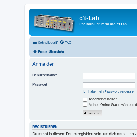
c't-Lab
Das neue Forum für das c't-Lab
Schnellzugriff
FAQ
Foren-Übersicht
Anmelden
Benutzername:
Passwort:
Ich habe mein Passwort vergessen
Angemeldet bleiben
Meinen Online-Status während d
REGISTRIEREN
Du musst in diesem Forum registriert sein, um dich anmelden zu