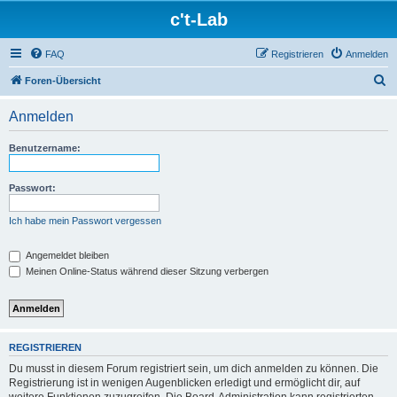
c't-Lab
FAQ
Registrieren
Anmelden
S
Foren-Übersicht
u
Anmelden
c
h
Benutzername:
e
Passwort:
Ich habe mein Passwort vergessen
Angemeldet bleiben
Meinen Online-Status während dieser Sitzung verbergen
REGISTRIEREN
Du musst in diesem Forum registriert sein, um dich anmelden zu können. Die
Registrierung ist in wenigen Augenblicken erledigt und ermöglicht dir, auf
weitere Funktionen zuzugreifen. Die Board-Administration kann registrierten