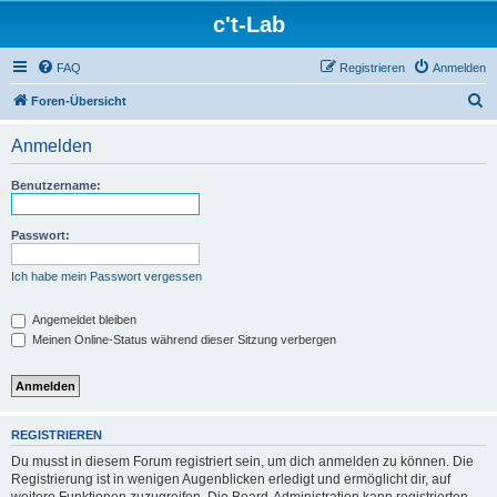
c't-Lab
FAQ
Registrieren
Anmelden
S
Foren-Übersicht
u
Anmelden
c
h
Benutzername:
e
Passwort:
Ich habe mein Passwort vergessen
Angemeldet bleiben
Meinen Online-Status während dieser Sitzung verbergen
REGISTRIEREN
Du musst in diesem Forum registriert sein, um dich anmelden zu können. Die
Registrierung ist in wenigen Augenblicken erledigt und ermöglicht dir, auf
weitere Funktionen zuzugreifen. Die Board-Administration kann registrierten