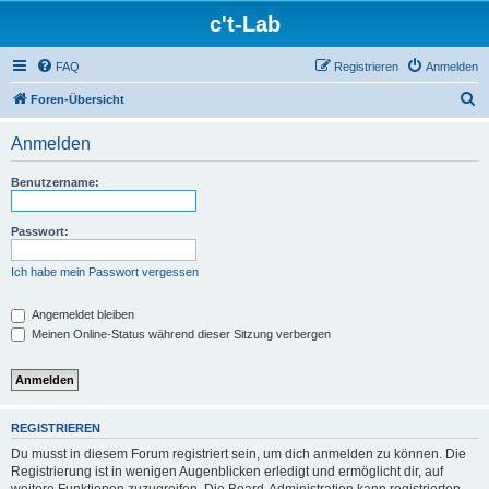
c't-Lab
FAQ
Registrieren
Anmelden
S
Foren-Übersicht
u
Anmelden
c
h
Benutzername:
e
Passwort:
Ich habe mein Passwort vergessen
Angemeldet bleiben
Meinen Online-Status während dieser Sitzung verbergen
REGISTRIEREN
Du musst in diesem Forum registriert sein, um dich anmelden zu können. Die
Registrierung ist in wenigen Augenblicken erledigt und ermöglicht dir, auf
weitere Funktionen zuzugreifen. Die Board-Administration kann registrierten