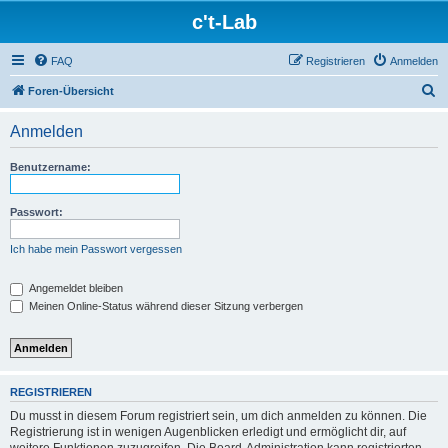
c't-Lab
FAQ
Registrieren
Anmelden
S
Foren-Übersicht
u
Anmelden
c
h
Benutzername:
e
Passwort:
Ich habe mein Passwort vergessen
Angemeldet bleiben
Meinen Online-Status während dieser Sitzung verbergen
REGISTRIEREN
Du musst in diesem Forum registriert sein, um dich anmelden zu können. Die
Registrierung ist in wenigen Augenblicken erledigt und ermöglicht dir, auf
weitere Funktionen zuzugreifen. Die Board-Administration kann registrierten