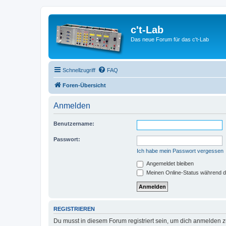
c't-Lab
Das neue Forum für das c't-Lab
Schnellzugriff
FAQ
Foren-Übersicht
Anmelden
Benutzername:
Passwort:
Ich habe mein Passwort vergessen
Angemeldet bleiben
Meinen Online-Status während d
REGISTRIEREN
Du musst in diesem Forum registriert sein, um dich anmelden zu