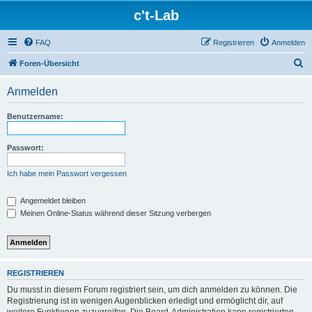
c't-Lab
FAQ
Registrieren
Anmelden
S
Foren-Übersicht
u
Anmelden
c
h
Benutzername:
e
Passwort:
Ich habe mein Passwort vergessen
Angemeldet bleiben
Meinen Online-Status während dieser Sitzung verbergen
REGISTRIEREN
Du musst in diesem Forum registriert sein, um dich anmelden zu können. Die
Registrierung ist in wenigen Augenblicken erledigt und ermöglicht dir, auf
weitere Funktionen zuzugreifen. Die Board-Administration kann registrierten