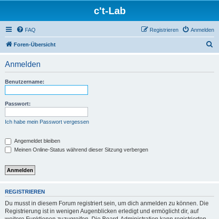
c't-Lab
FAQ
Registrieren
Anmelden
S
Foren-Übersicht
u
Anmelden
c
h
Benutzername:
e
Passwort:
Ich habe mein Passwort vergessen
Angemeldet bleiben
Meinen Online-Status während dieser Sitzung verbergen
REGISTRIEREN
Du musst in diesem Forum registriert sein, um dich anmelden zu können. Die
Registrierung ist in wenigen Augenblicken erledigt und ermöglicht dir, auf
weitere Funktionen zuzugreifen. Die Board-Administration kann registrierten