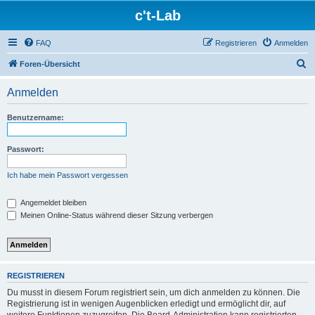
c't-Lab
FAQ
Registrieren
Anmelden
S
Foren-Übersicht
u
Anmelden
c
h
Benutzername:
e
Passwort:
Ich habe mein Passwort vergessen
Angemeldet bleiben
Meinen Online-Status während dieser Sitzung verbergen
REGISTRIEREN
Du musst in diesem Forum registriert sein, um dich anmelden zu können. Die
Registrierung ist in wenigen Augenblicken erledigt und ermöglicht dir, auf
weitere Funktionen zuzugreifen. Die Board-Administration kann registrierten