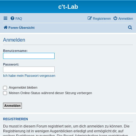
c't-Lab
FAQ
Registrieren
Anmelden
S
Foren-Übersicht
u
Anmelden
c
h
Benutzername:
e
Passwort:
Ich habe mein Passwort vergessen
Angemeldet bleiben
Meinen Online-Status während dieser Sitzung verbergen
REGISTRIEREN
Du musst in diesem Forum registriert sein, um dich anmelden zu können. Die
Registrierung ist in wenigen Augenblicken erledigt und ermöglicht dir, auf
weitere Funktionen zuzugreifen. Die Board-Administration kann registrierten