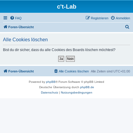
c't-Lab
FAQ
Registrieren
Anmelden
S
Foren-Übersicht
u
Alle Cookies löschen
c
h
Bist du dir sicher, dass du alle Cookies des Boards löschen möchtest?
e
Foren-Übersicht
Alle Cookies löschen
Alle Zeiten sind
UTC+01:00
Powered by
phpBB
® Forum Software © phpBB Limited
Deutsche Übersetzung durch
phpBB.de
Datenschutz
|
Nutzungsbedingungen