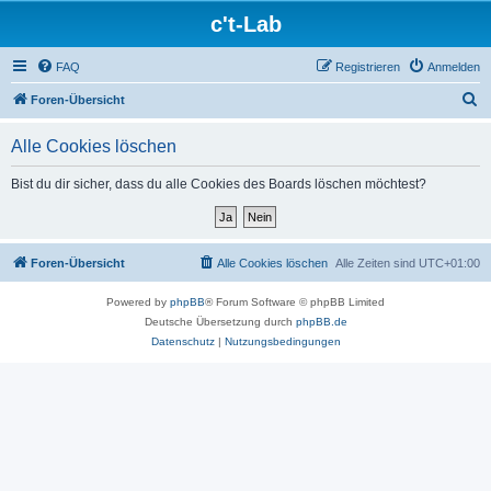
c't-Lab
FAQ
Registrieren
Anmelden
S
Foren-Übersicht
u
Alle Cookies löschen
c
h
Bist du dir sicher, dass du alle Cookies des Boards löschen möchtest?
e
Foren-Übersicht
Alle Cookies löschen
Alle Zeiten sind
UTC+01:00
Powered by
phpBB
® Forum Software © phpBB Limited
Deutsche Übersetzung durch
phpBB.de
Datenschutz
|
Nutzungsbedingungen