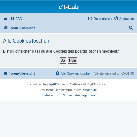
c't-Lab
FAQ
Registrieren
Anmelden
S
Foren-Übersicht
u
Alle Cookies löschen
c
h
Bist du dir sicher, dass du alle Cookies des Boards löschen möchtest?
e
Foren-Übersicht
Alle Cookies löschen
Alle Zeiten sind
UTC+01:00
Powered by
phpBB
® Forum Software © phpBB Limited
Deutsche Übersetzung durch
phpBB.de
Datenschutz
|
Nutzungsbedingungen