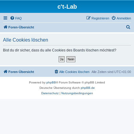
c't-Lab
FAQ
Registrieren
Anmelden
S
Foren-Übersicht
u
Alle Cookies löschen
c
h
Bist du dir sicher, dass du alle Cookies des Boards löschen möchtest?
e
Foren-Übersicht
Alle Cookies löschen
Alle Zeiten sind
UTC+01:00
Powered by
phpBB
® Forum Software © phpBB Limited
Deutsche Übersetzung durch
phpBB.de
Datenschutz
|
Nutzungsbedingungen