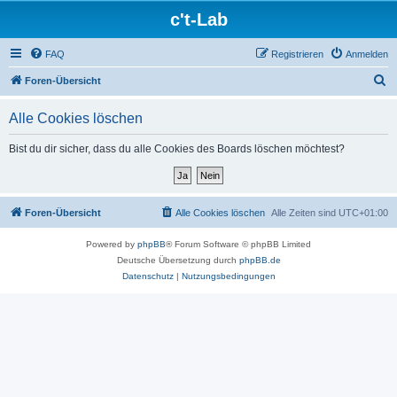
c't-Lab
FAQ
Registrieren
Anmelden
S
Foren-Übersicht
u
Alle Cookies löschen
c
h
Bist du dir sicher, dass du alle Cookies des Boards löschen möchtest?
e
Foren-Übersicht
Alle Cookies löschen
Alle Zeiten sind
UTC+01:00
Powered by
phpBB
® Forum Software © phpBB Limited
Deutsche Übersetzung durch
phpBB.de
Datenschutz
|
Nutzungsbedingungen