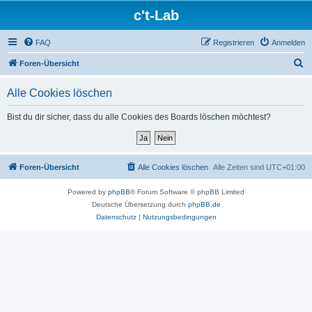
c't-Lab
FAQ
Registrieren
Anmelden
S
Foren-Übersicht
u
Alle Cookies löschen
c
h
Bist du dir sicher, dass du alle Cookies des Boards löschen möchtest?
e
Foren-Übersicht
Alle Cookies löschen
Alle Zeiten sind
UTC+01:00
Powered by
phpBB
® Forum Software © phpBB Limited
Deutsche Übersetzung durch
phpBB.de
Datenschutz
|
Nutzungsbedingungen