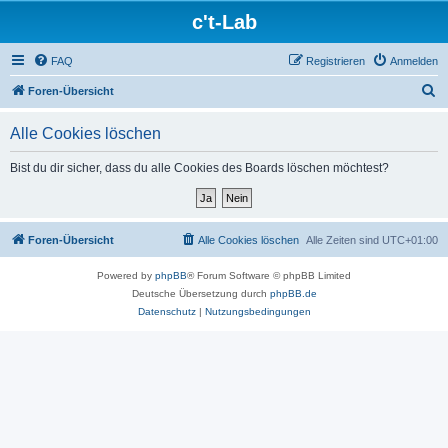
c't-Lab
FAQ
Registrieren
Anmelden
S
Foren-Übersicht
u
Alle Cookies löschen
c
h
Bist du dir sicher, dass du alle Cookies des Boards löschen möchtest?
e
Foren-Übersicht
Alle Cookies löschen
Alle Zeiten sind
UTC+01:00
Powered by
phpBB
® Forum Software © phpBB Limited
Deutsche Übersetzung durch
phpBB.de
Datenschutz
|
Nutzungsbedingungen