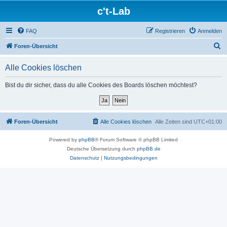
c't-Lab
FAQ
Registrieren
Anmelden
S
Foren-Übersicht
u
Alle Cookies löschen
c
h
Bist du dir sicher, dass du alle Cookies des Boards löschen möchtest?
e
Foren-Übersicht
Alle Cookies löschen
Alle Zeiten sind
UTC+01:00
Powered by
phpBB
® Forum Software © phpBB Limited
Deutsche Übersetzung durch
phpBB.de
Datenschutz
|
Nutzungsbedingungen