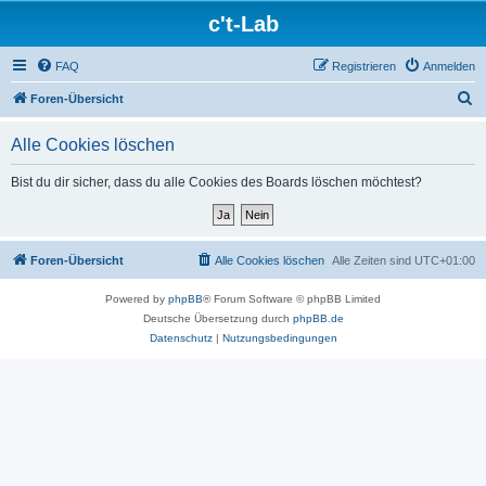
c't-Lab
FAQ
Registrieren
Anmelden
S
Foren-Übersicht
u
Alle Cookies löschen
c
h
Bist du dir sicher, dass du alle Cookies des Boards löschen möchtest?
e
Foren-Übersicht
Alle Cookies löschen
Alle Zeiten sind
UTC+01:00
Powered by
phpBB
® Forum Software © phpBB Limited
Deutsche Übersetzung durch
phpBB.de
Datenschutz
|
Nutzungsbedingungen