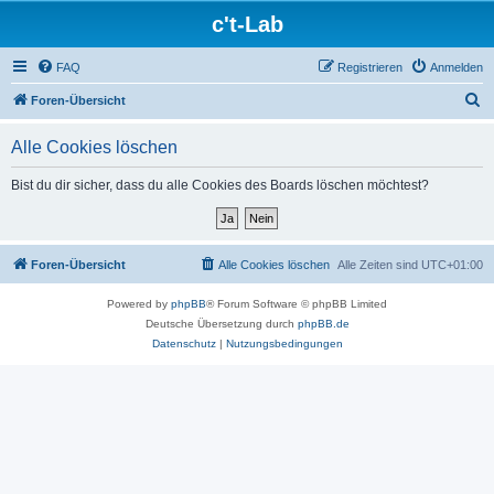
c't-Lab
FAQ
Registrieren
Anmelden
S
Foren-Übersicht
u
Alle Cookies löschen
c
h
Bist du dir sicher, dass du alle Cookies des Boards löschen möchtest?
e
Foren-Übersicht
Alle Cookies löschen
Alle Zeiten sind
UTC+01:00
Powered by
phpBB
® Forum Software © phpBB Limited
Deutsche Übersetzung durch
phpBB.de
Datenschutz
|
Nutzungsbedingungen