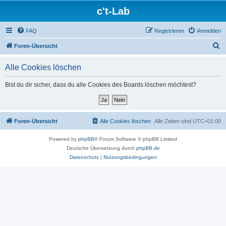
c't-Lab
FAQ
Registrieren
Anmelden
S
Foren-Übersicht
u
Alle Cookies löschen
c
h
Bist du dir sicher, dass du alle Cookies des Boards löschen möchtest?
e
Foren-Übersicht
Alle Cookies löschen
Alle Zeiten sind
UTC+01:00
Powered by
phpBB
® Forum Software © phpBB Limited
Deutsche Übersetzung durch
phpBB.de
Datenschutz
|
Nutzungsbedingungen