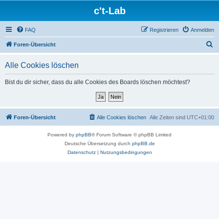
c't-Lab
FAQ
Registrieren
Anmelden
S
Foren-Übersicht
u
Alle Cookies löschen
c
h
Bist du dir sicher, dass du alle Cookies des Boards löschen möchtest?
e
Foren-Übersicht
Alle Cookies löschen
Alle Zeiten sind
UTC+01:00
Powered by
phpBB
® Forum Software © phpBB Limited
Deutsche Übersetzung durch
phpBB.de
Datenschutz
|
Nutzungsbedingungen