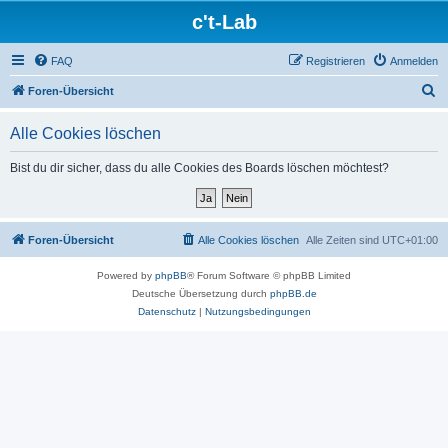
c't-Lab
FAQ
Registrieren
Anmelden
S
Foren-Übersicht
u
Alle Cookies löschen
c
h
Bist du dir sicher, dass du alle Cookies des Boards löschen möchtest?
e
Foren-Übersicht
Alle Cookies löschen
Alle Zeiten sind
UTC+01:00
Powered by
phpBB
® Forum Software © phpBB Limited
Deutsche Übersetzung durch
phpBB.de
Datenschutz
|
Nutzungsbedingungen