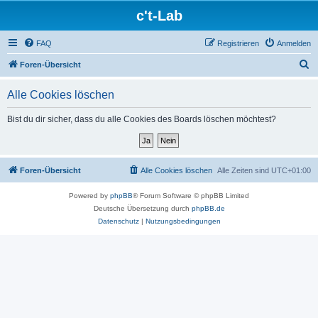
c't-Lab
FAQ
Registrieren
Anmelden
S
Foren-Übersicht
u
Alle Cookies löschen
c
h
Bist du dir sicher, dass du alle Cookies des Boards löschen möchtest?
e
Foren-Übersicht
Alle Cookies löschen
Alle Zeiten sind
UTC+01:00
Powered by
phpBB
® Forum Software © phpBB Limited
Deutsche Übersetzung durch
phpBB.de
Datenschutz
|
Nutzungsbedingungen