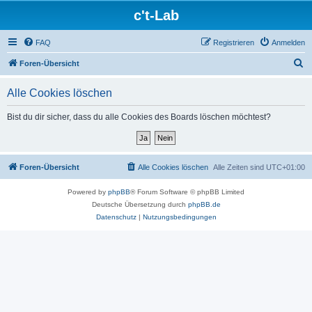
c't-Lab
FAQ
Registrieren
Anmelden
S
Foren-Übersicht
u
Alle Cookies löschen
c
h
Bist du dir sicher, dass du alle Cookies des Boards löschen möchtest?
e
Foren-Übersicht
Alle Cookies löschen
Alle Zeiten sind
UTC+01:00
Powered by
phpBB
® Forum Software © phpBB Limited
Deutsche Übersetzung durch
phpBB.de
Datenschutz
|
Nutzungsbedingungen