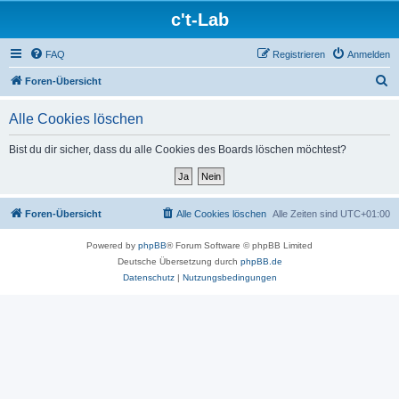
c't-Lab
FAQ
Registrieren
Anmelden
S
Foren-Übersicht
u
Alle Cookies löschen
c
h
Bist du dir sicher, dass du alle Cookies des Boards löschen möchtest?
e
Foren-Übersicht
Alle Cookies löschen
Alle Zeiten sind
UTC+01:00
Powered by
phpBB
® Forum Software © phpBB Limited
Deutsche Übersetzung durch
phpBB.de
Datenschutz
|
Nutzungsbedingungen